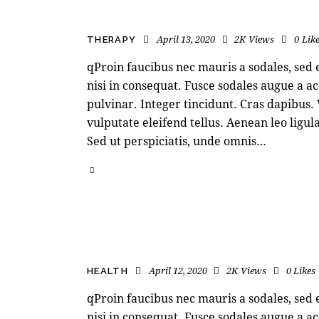
April 13, 2020
2K
Views
0
Lik
THERAPY
qProin faucibus nec mauris a sodales, sed
nisi in consequat. Fusce sodales augue a ac
pulvinar. Integer tincidunt. Cras dapibu
vulputate eleifend tellus. Aenean leo ligula
Sed ut perspiciatis, unde omnis…
April 12, 2020
2K
Views
0
Likes
HEALTH
qProin faucibus nec mauris a sodales, sed
nisi in consequat. Fusce sodales augue a ac