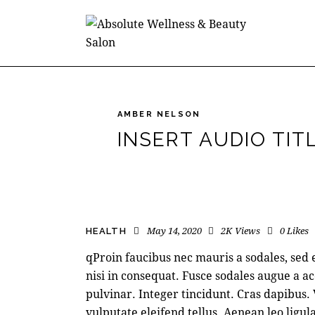
AMBER NELSON
INSERT AUDIO TIT
May 14, 2020
2K
Views
0
Likes
HEALTH
qProin faucibus nec mauris a sodales, sed
nisi in consequat. Fusce sodales augue a ac
pulvinar. Integer tincidunt. Cras dapibu
vulputate eleifend tellus. Aenean leo ligula