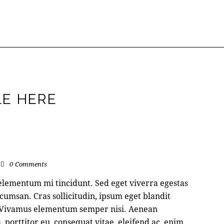
LE HERE
0
Comments
 elementum mi tincidunt. Sed eget viverra egestas
cumsan. Cras sollicitudin, ipsum eget blandit
s. Vivamus elementum semper nisi. Aenean
, porttitor eu, consequat vitae, eleifend ac, enim. …