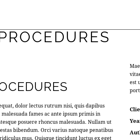
 PROCEDURES
Maec
vita
est 
ROCEDURES
port
quat, dolor lectus rutrum nisi, quis dapibus
Cli
t malesuada fames ac ante ipsum primis in
Yea
entesque posuere rhoncus malesuada. Nullam ut
egestas bibendum. Orci varius natoque penatibus
Aut
ridiculus mus. Quisque tincidunt luctus ex eget