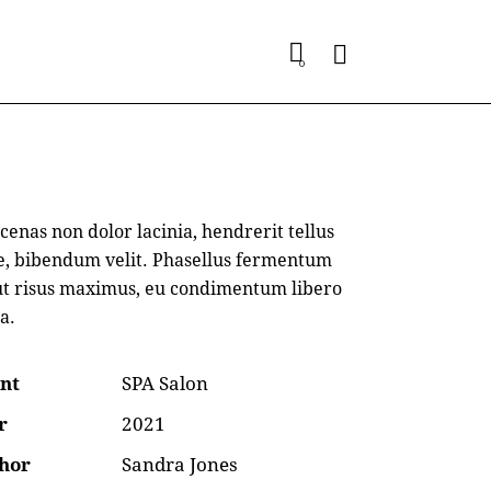
0
enas non dolor lacinia, hendrerit tellus
e, bibendum velit. Phasellus fermentum
ut risus maximus, eu condimentum libero
a.
ent
SPA Salon
r
2021
hor
Sandra Jones