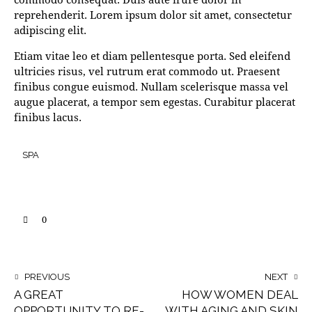
reprehenderit. Lorem ipsum dolor sit amet, consectetur
adipiscing elit.
Etiam vitae leo et diam pellentesque porta. Sed eleifend
ultricies risus, vel rutrum erat commodo ut. Praesent
finibus congue euismod. Nullam scelerisque massa vel
augue placerat, a tempor sem egestas. Curabitur placerat
finibus lacus.
SPA
0
POST
PREVIOUS
NEXT
A GREAT
HOW WOMEN DEAL
NAVIGATION
OPPORTUNITY TO RE-
WITH AGING AND SKIN